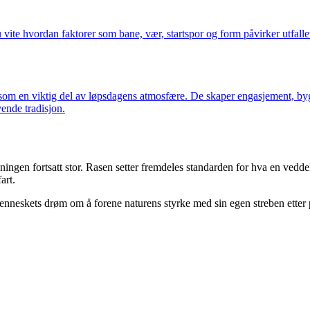
du vite hvordan faktorer som bane, vær, startspor og form påvirker utfalle
 en viktig del av løpsdagens atmosfære. De skaper engasjement, bygge
vende tradisjon.
ningen fortsatt stor. Rasen setter fremdeles standarden for hva en veddel
art.
enneskets drøm om å forene naturens styrke med sin egen streben etter 