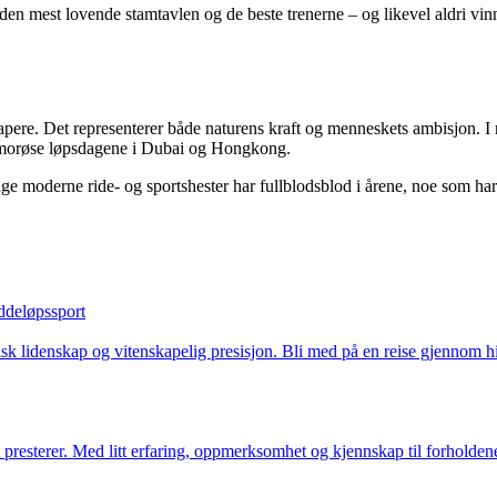
 den mest lovende stamtavlen og de beste trenerne – og likevel aldri vin
skapere. Det representerer både naturens kraft og menneskets ambisjon. 
 glamorøse løpsdagene i Dubai og Hongkong.
 moderne ride- og sportshester har fullblodsblod i årene, noe som har bi
ddeløpssport
ratisk lidenskap og vitenskapelig presisjon. Bli med på en reise gjenno
est presterer. Med litt erfaring, oppmerksomhet og kjennskap til forhol