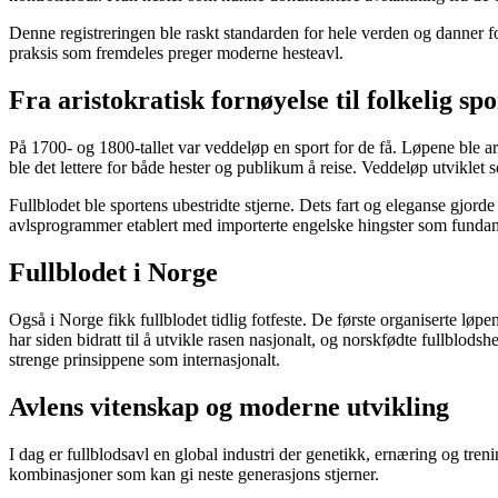
Denne registreringen ble raskt standarden for hele verden og danner fo
praksis som fremdeles preger moderne hesteavl.
Fra aristokratisk fornøyelse til folkelig spo
På 1700- og 1800-tallet var veddeløp en sport for de få. Løpene ble 
ble det lettere for både hester og publikum å reise. Veddeløp utviklet 
Fullblodet ble sportens ubestridte stjerne. Dets fart og eleganse gjorde
avlsprogrammer etablert med importerte engelske hingster som funda
Fullblodet i Norge
Også i Norge fikk fullblodet tidlig fotfeste. De første organiserte løpe
har siden bidratt til å utvikle rasen nasjonalt, og norskfødte fullblo
strenge prinsippene som internasjonalt.
Avlens vitenskap og moderne utvikling
I dag er fullblodsavl en global industri der genetikk, ernæring og tren
kombinasjoner som kan gi neste generasjons stjerner.