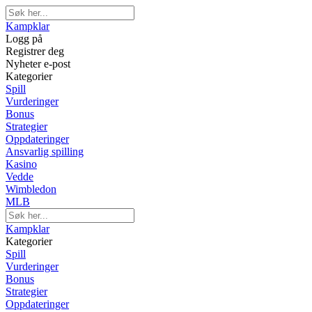
Kampklar
Logg på
Registrer deg
Nyheter e-post
Kategorier
Spill
Vurderinger
Bonus
Strategier
Oppdateringer
Ansvarlig spilling
Kasino
Vedde
Wimbledon
MLB
Kampklar
Kategorier
Spill
Vurderinger
Bonus
Strategier
Oppdateringer