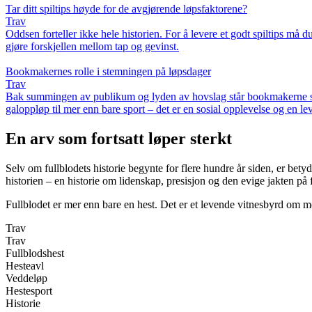
Tar ditt spiltips høyde for de avgjørende løpsfaktorene?
Trav
Oddsen forteller ikke hele historien. For å levere et godt spiltips må 
gjøre forskjellen mellom tap og gevinst.
Bookmakernes rolle i stemningen på løpsdager
Trav
Bak summingen av publikum og lyden av hovslag står bookmakerne som
galoppløp til mer enn bare sport – det er en sosial opplevelse og en le
En arv som fortsatt løper sterkt
Selv om fullblodets historie begynte for flere hundre år siden, er betyd
historien – en historie om lidenskap, presisjon og den evige jakten på f
Fullblodet er mer enn bare en hest. Det er et levende vitnesbyrd om m
Trav
Trav
Fullblodshest
Hesteavl
Veddeløp
Hestesport
Historie