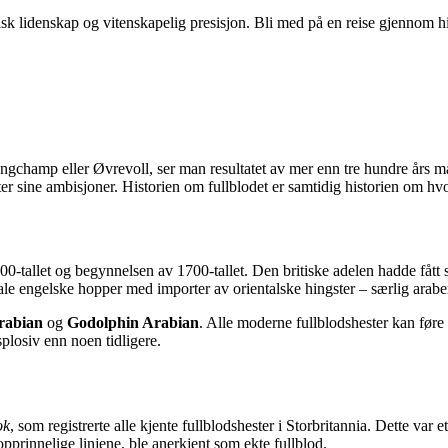
ratisk lidenskap og vitenskapelig presisjon. Bli med på en reise gjenno
gchamp eller Øvrevoll, ser man resultatet av mer enn tre hundre års målr
ter sine ambisjoner. Historien om fullblodet er samtidig historien om hv
1600-tallet og begynnelsen av 1700-tallet. Den britiske adelen hadde få
e engelske hopper med importer av orientalske hingster – særlig arabere,
rabian
og
Godolphin Arabian
. Alle moderne fullblodshester kan føre s
plosiv enn noen tidligere.
ok
, som registrerte alle kjente fullblodshester i Storbritannia. Dette va
prinnelige linjene, ble anerkjent som ekte fullblod.