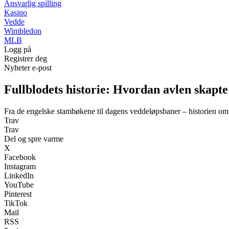
Ansvarlig spilling
Kasino
Vedde
Wimbledon
MLB
Logg på
Registrer deg
Nyheter e-post
Fullblodets historie: Hvordan avlen skapt
Fra de engelske stambøkene til dagens veddeløpsbaner – historien om h
Trav
Trav
Del og spre varme
X
Facebook
Instagram
LinkedIn
YouTube
Pinterest
TikTok
Mail
RSS