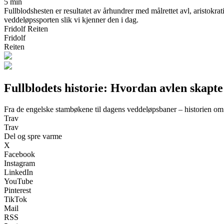
5 min
Fullblodshesten er resultatet av århundrer med målrettet avl, aristok
veddeløpssporten slik vi kjenner den i dag.
Fridolf Reiten
Fridolf
Reiten
Fullblodets historie: Hvordan avlen skapt
Fra de engelske stambøkene til dagens veddeløpsbaner – historien om h
Trav
Trav
Del og spre varme
X
Facebook
Instagram
LinkedIn
YouTube
Pinterest
TikTok
Mail
RSS