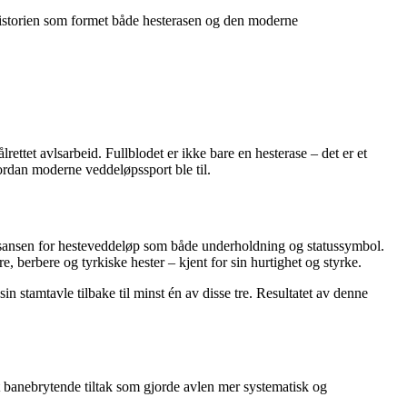
m historien som formet både hesterasen og den moderne
ettet avlsarbeid. Fullblodet er ikke bare en hesterase – det er et
ordan moderne veddeløpssport ble til.
tt sansen for hesteveddeløp som både underholdning og statussymbol.
 berbere og tyrkiske hester – kjent for sin hurtighet og styrke.
in stamtavle tilbake til minst én av disse tre. Resultatet av denne
r et banebrytende tiltak som gjorde avlen mer systematisk og