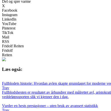
Del og spre varme
X
Facebook
Instagram
LinkedIn
YouTube
Pinterest
TikTok
Mail
RSS
Fridolf Reiten
Fridolf
Reiten
Læs også:
Fullblodets historie: Hvordan avlen skapte grunnlaget for moderne ve
Trav
Fullblodshesten er resultatet av århundrer med målrettet avl, aristok
veddeløpssporten slik vi kjenner den i dag.
Vurder en hests prestasjoner – uten bruk av avansert statistikk
Trav