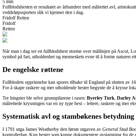
5 min
Fullblodshesten er resultatet av århundrer med målrettet avl, aristok
veddeløpssporten slik vi kjenner den i dag.
Fridolf Reiten
Fridolf
Reiten
Når man i dag ser en fullblodshest storme over mållinjen på Ascot, Lon
symbol på fart, utholdenhet og menneskets evne til å forme naturen et
De engelske røttene
Fullblodets opprinnelse kan spores tilbake til England på slutten av 
For å skape raskere og mer utholdende hester begynte de å krysse lokal
Tre hingster ble selve grunnpilarene i rasen:
Byerley Turk
,
Darley A
målrettede krysningen var en ny type hest – lettere, raskere og mer eks
Systematisk avl og stambøkenes betydning
I 1791 utga James Weatherby den første utgaven av
General Stud Bo
kontrollerbar. Kun hester som kunne dokumentere avstamning fra de op