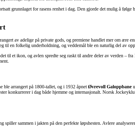
rtsatt grunnlaget for rasens renhet i dag. Den gjorde det mulig å følge 
rt
arrangert av adelige på private gods, og premiene handlet mer om ære 
seg til en folkelig underholdning, og veddemål ble en naturlig del av op
 det til et ikon, og avlen spredte seg raskt til andre deler av verden – f
ment.
ne ble arrangert på 1800-tallet, og i 1932 åpnet
Øvrevoll Galoppbane
u
dshester konkurrerer i dag både hjemme og internasjonalt. Norsk Jockeyk
ing spiller sammen i jakten på den perfekte løpshesten. Avlere analyserer