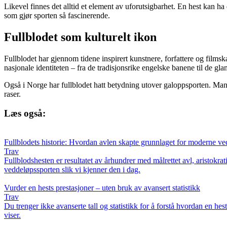
Likevel finnes det alltid et element av uforutsigbarhet. En hest kan ha
som gjør sporten så fascinerende.
Fullblodet som kulturelt ikon
Fullblodet har gjennom tidene inspirert kunstnere, forfattere og film
nasjonale identiteten – fra de tradisjonsrike engelske banene til de
Også i Norge har fullblodet hatt betydning utover galoppsporten. Mange
raser.
Læs også:
Fullblodets historie: Hvordan avlen skapte grunnlaget for moderne ve
Trav
Fullblodshesten er resultatet av århundrer med målrettet avl, aristok
veddeløpssporten slik vi kjenner den i dag.
Vurder en hests prestasjoner – uten bruk av avansert statistikk
Trav
Du trenger ikke avanserte tall og statistikk for å forstå hvordan en h
viser.