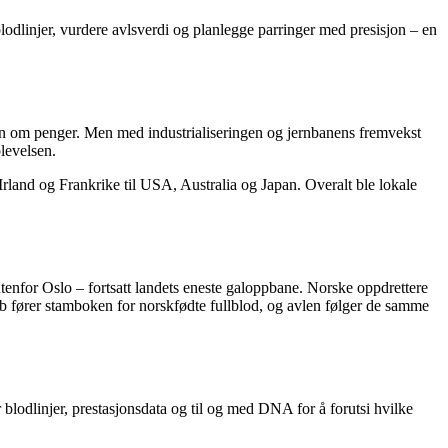
blodlinjer, vurdere avlsverdi og planlegge parringer med presisjon – en
enn om penger. Men med industrialiseringen og jernbanens fremvekst
plevelsen.
ra Irland og Frankrike til USA, Australia og Japan. Overalt ble lokale
tenfor Oslo – fortsatt landets eneste galoppbane. Norske oppdrettere
lub fører stamboken for norskfødte fullblod, og avlen følger de samme
 blodlinjer, prestasjonsdata og til og med DNA for å forutsi hvilke